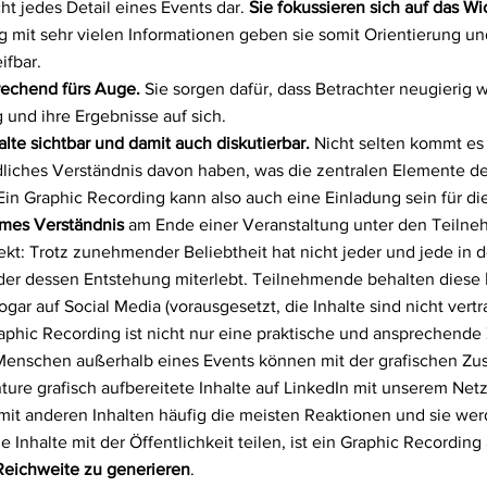
ht jedes Detail eines Events dar.
Sie fokussieren sich auf das W
g mit sehr vielen Informationen geben sie somit Orientierung u
ifbar.
rechend fürs Auge.
Sie sorgen dafür, dass Betrachter neugierig
g und ihre Ergebnisse auf sich.
lte sichtbar und damit auch diskutierbar.
Nicht selten kommt es 
liches Verständnis davon haben, was die zentralen Elemente de
n Graphic Recording kann also auch eine Einladung sein für d
mes Verständnis
am Ende einer Veranstaltung unter den Teilne
ekt: Trotz zunehmender Beliebtheit hat nicht jeder und jede in
er dessen Entstehung miterlebt. Teilnehmende behalten diese
gar auf Social Media (vorausgesetzt, die Inhalte sind nicht vertr
raphic Recording ist nicht nur eine praktische und ansprechend
Menschen außerhalb eines Events können mit der grafischen Zu
ure grafisch aufbereitete Inhalte auf LinkedIn mit unserem Ne
 mit anderen Inhalten häufig die meisten Reaktionen und sie wer
Inhalte mit der Öffentlichkeit teilen, ist ein Graphic Recording
Reichweite zu generieren
.